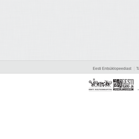
Eesti Entsüklopeediast
T