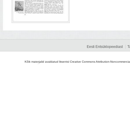
Eesti Entsüklopeediast
T
Kõik materjalid avaldatud litsentsi Creative Commons Attribution-Noncommercial-S