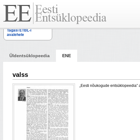
Tagasi ETBL-i
avalehele
Üldentsüklopeedia
ENE
valss
„Eesti nõukogude entsüklopeedia” arti