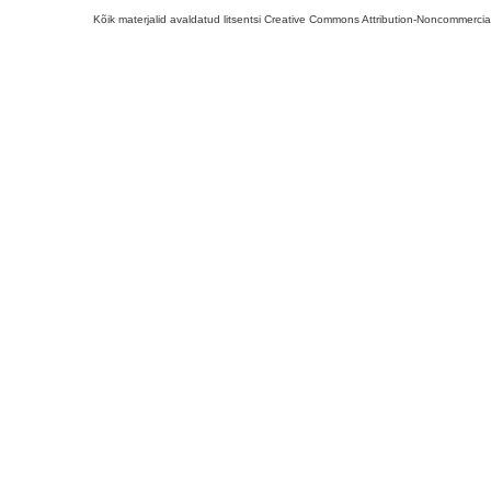
Kõik materjalid avaldatud litsentsi Creative Commons Attribution-Noncommercial-S