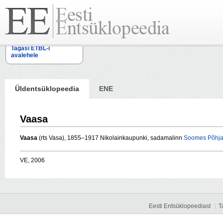
Tagasi ETBL-i
avalehele
Üldentsüklopeedia
ENE
Vaasa
Vaasa
(rts Vasa), 1855–1917 Nikolainkaupunki, sadamalinn
Soomes
Põhj
VE, 2006
Eesti Entsüklopeediast
T