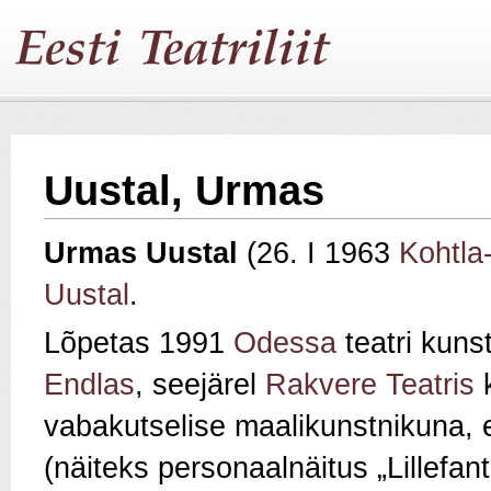
Uustal, Urmas
Urmas Uustal
(26. I 1963
Kohtla
Uustal
.
Lõpetas 1991
Odessa
teatri kuns
Endlas
, seejärel
Rakvere Teatris
k
vabakutselise maalikunstnikuna, 
(näiteks personaalnäitus „Lillefan