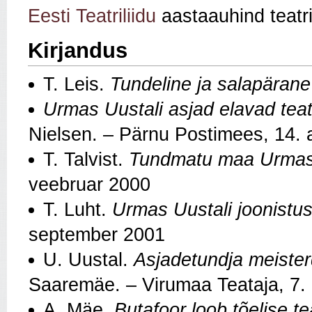
Eesti Teatriliidu
aastaauhind teatri
Kirjandus
T. Leis.
Tundeline ja salapärane
Urmas Uustali asjad elavad teat
Nielsen. – Pärnu Postimees, 14. a
T. Talvist.
Tundmatu maa Urmas U
veebruar 2000
T. Luht.
Urmas Uustali joonistus
september 2001
U. Uustal.
Asjadetundja meister
Saaremäe. – Virumaa Teataja, 7.
A. Mäe.
Butafoor loob tõelise t