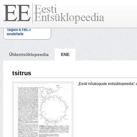
Tagasi ETBL-i
avalehele
Üldentsüklopeedia
ENE
tsitrus
„Eesti nõukogude entsüklopeedia” arti