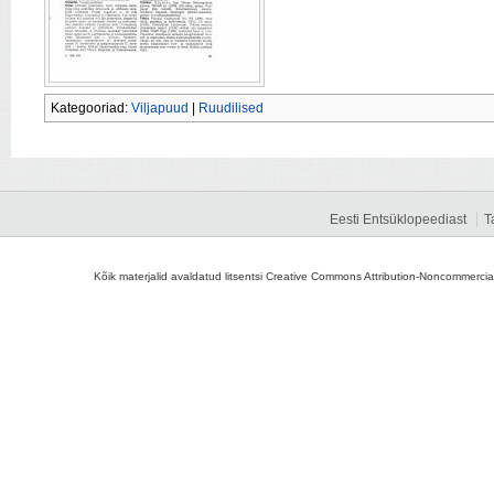
Kategooriad:
Viljapuud
|
Ruudilised
Eesti Entsüklopeediast
T
Kõik materjalid avaldatud litsentsi Creative Commons Attribution-Noncommercial-S