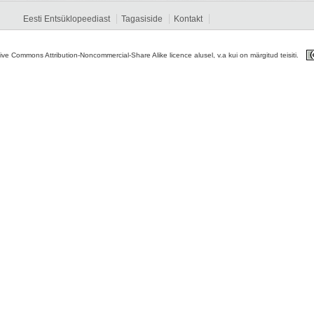
Eesti Entsüklopeediast
Tagasiside
Kontakt
tive Commons Attribution-Noncommercial-Share Alike licence alusel, v.a kui on märgitud teisiti.