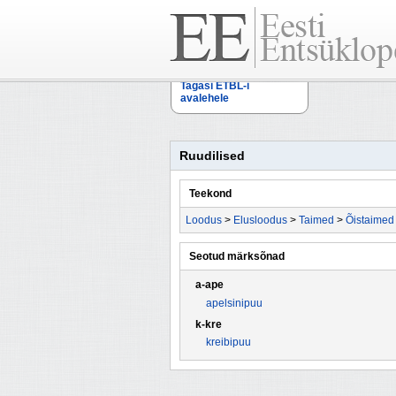
Tagasi ETBL-i
avalehele
Ruudilised
Teekond
Loodus
>
Elusloodus
>
Taimed
>
Õistaimed
Seotud märksõnad
a-ape
apelsinipuu
k-kre
kreibipuu