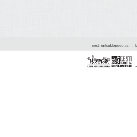
Eesti Entsüklopeediast
T