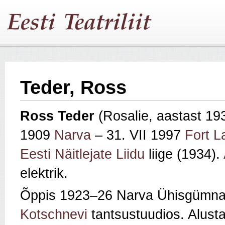
Teder, Ross
Ross Teder
(Rosalie, aastast 193
1909
Narva
– 31. VII 1997
Fort L
Eesti Näitlejate Liidu
liige (1934).
elektrik.
Õppis 1923–26 Narva Ühisgümna
Kotschnevi
tantsustuudios. Alust