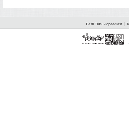
Eesti Entsüklopeediast
T