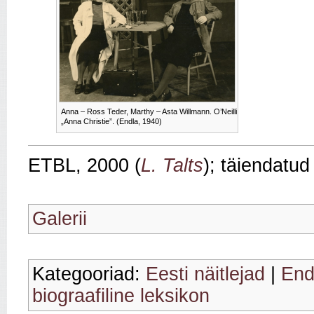
Anna – Ross Teder, Marthy – Asta Willmann. O’Neilli
„Anna Christie”. (Endla, 1940)
ETBL, 2000 (
L. Talts
); täiendatud
Galerii
Kategooriad:
Eesti näitlejad
|
End
biograafiline leksikon