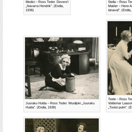
Medici – Ross Teder. Devere’i
Stella – Ross Te
„Navarra Hendrik”. (Endla,
Makler – Henn Aa
1936)
tänaval”. (Endla
Teele – Ross Ted
Juuraku Hulda – Ross Teder. Wuolijoki „Juuraku
Voldemar Laason.
Hulda”. (Endla, 1938)
„Tootsi pulm”. (