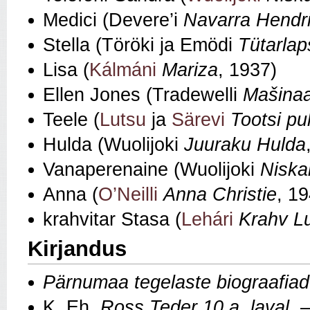
Medici (Devere’i
Navarra Hendr
Stella (Töröki ja Emödi
Tütarlap
Lisa (
Kálmáni
Mariza
, 1937)
Ellen Jones (Tradewelli
Mašinaa
Teele (
Lutsu
ja
Särevi
Tootsi pu
Hulda (Wuolijoki
Juuraku Hulda
Vanaperenaine (Wuolijoki
Niska
Anna (
O’Neilli
Anna Christie
, 1
krahvitar Stasa (
Lehári
Krahv L
Kirjandus
Pärnumaa tegelaste biograafia
K. Eh.
Ross Teder 10 a. laval
. 