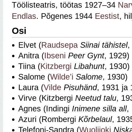
Töölisteatris, töötas 1927–34
Nar
Endlas
. Põgenes 1944
Eestist
, h
Osi
Elvet (
Raudsepa
Siinai tähistel
,
Anitra (
Ibseni
Peer Gynt
, 1929)
Tiina (
Kitzbergi
Libahunt
, 1930)
Salome (
Wilde’i
Salome
, 1930)
Laura (
Vilde
Pisuhänd
, 1931 ja
Virve (Kitzbergi
Neetud talu
, 19
Agnes (Indingi
Inimene silla all
,
Azuri (Rombergi
Kõrbelaul
, 193
Telefoni-Sandra (
Wuolijoki
Nisk