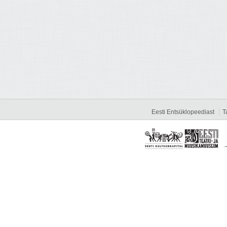
Eesti Entsüklopeediast
T