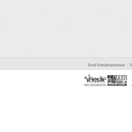
Eesti Entsüklopeediast
T