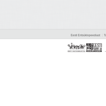
Eesti Entsüklopeediast
T