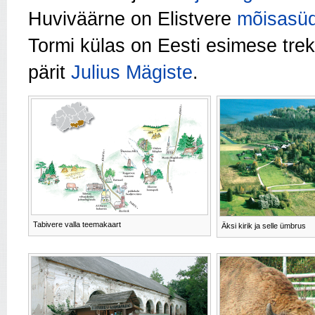
Huviväärne on Elistvere
mõisasü
Tormi külas on Eesti esimese tre
pärit
Julius Mägiste
.
Tabivere valla teemakaart
Äksi kirik ja selle ümbrus