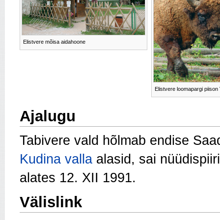
Elistvere mõisa aidahoone
Elistvere loomapargi piison V
Ajalugu
Tabivere vald hõlmab endise Saadj
Kudina valla
alasid, sai nüüdispiir
alates 12. XII 1991.
Välislink