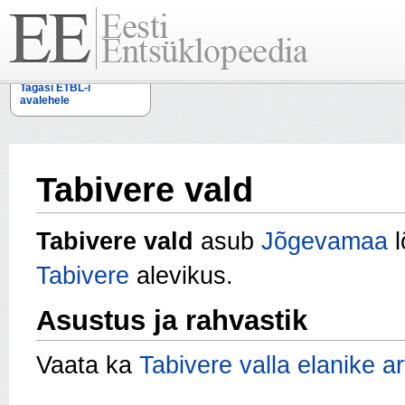
Tagasi ETBL-i
avalehele
Tabivere vald
Tabivere vald
asub
Jõgevamaa
l
Tabivere
alevikus.
Asustus ja rahvastik
Vaata ka
Tabivere valla elanike ar