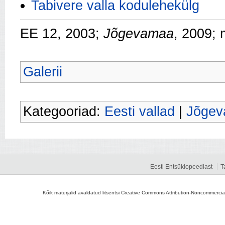
Tabivere valla kodulehekülg
EE 12, 2003;
Jõgevamaa
, 2009;
Galerii
Kategooriad:
Eesti vallad
|
Jõgev
Eesti Entsüklopeediast
T
Kõik materjalid avaldatud litsentsi Creative Commons Attribution-Noncommercial-S