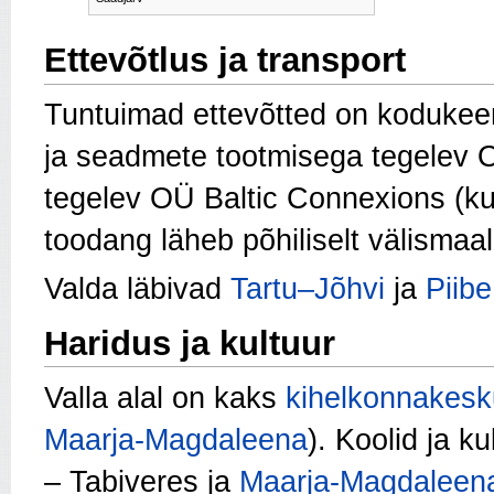
Ettevõtlus ja transport
Tuntuimad ettevõtted on kodukeem
ja seadmete tootmisega tegelev 
tegelev OÜ Baltic Connexions (k
toodang läheb põhiliselt välismaal
Valda läbivad
Tartu–Jõhvi
ja
Piib
Haridus ja kultuur
Valla alal on kaks
kihelkonnakesk
Maarja-Magdaleena
). Koolid ja 
– Tabiveres ja
Maarja-Magdaleen