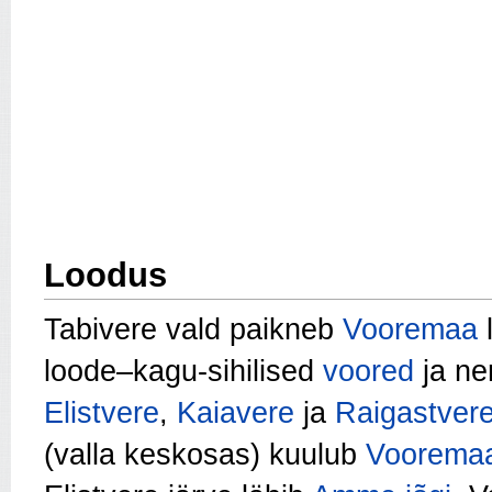
Loodus
Tabivere vald paikneb
Vooremaa
loode–kagu-sihilised
voored
ja ne
Elistvere
,
Kaiavere
ja
Raigastver
(valla keskosas) kuulub
Vooremaa