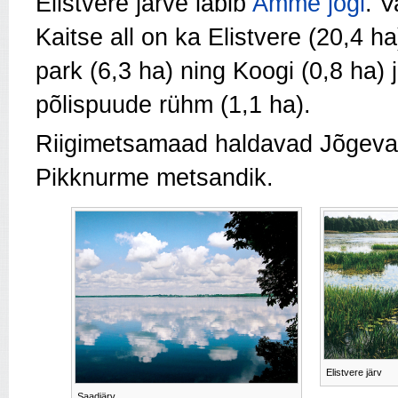
Elistvere järve läbib
Amme jõgi
. 
Kaitse all on ka Elistvere (20,4 h
park (6,3 ha) ning Koogi (0,8 ha)
põlispuude rühm (1,1 ha).
Riigimetsamaad haldavad Jõgevam
Pikknurme metsandik.
Elistvere järv
Saadjärv