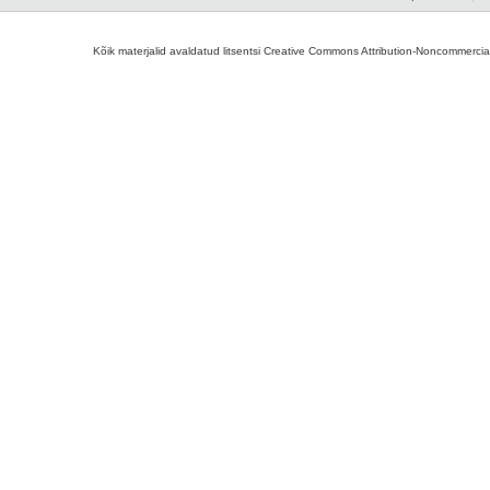
Kõik materjalid avaldatud litsentsi Creative Commons Attribution-Noncommercial-S