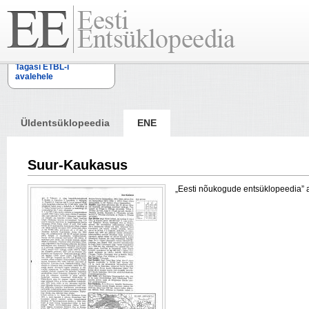
Tagasi ETBL-i
avalehele
Üldentsüklopeedia
ENE
Suur-Kaukasus
„Eesti nõukogude entsüklopeedia” arti