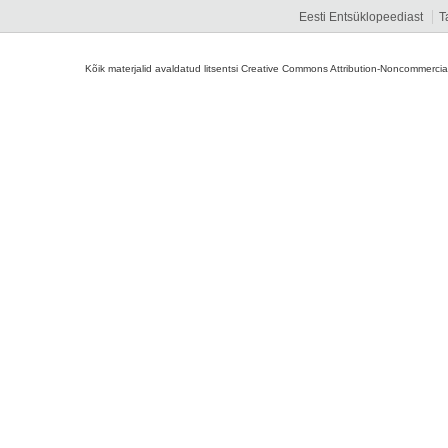
Eesti Entsüklopeediast
T
Kõik materjalid avaldatud litsentsi Creative Commons Attribution-Noncommercial-S