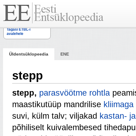
Tagasi ETBL-i
avalehele
Üldentsüklopeedia
ENE
stepp
stepp,
parasvöötme
rohtla
peami
maastikutüüp mandrilise
kliimaga
suvi, külm talv; viljakad
kastan- j
põhiliselt kuivalembesed tihedap