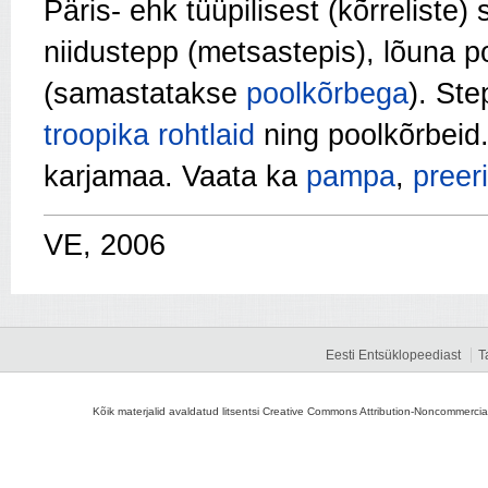
Päris- ehk tüüpilisest (kõrreliste)
niidustepp (metsastepis), lõuna 
(samastatakse
poolkõrbega
). St
troopika
rohtlaid
ning poolkõrbeid.
karjamaa. Vaata ka
pampa
,
preer
VE, 2006
Eesti Entsüklopeediast
T
Kõik materjalid avaldatud litsentsi Creative Commons Attribution-Noncommercial-S