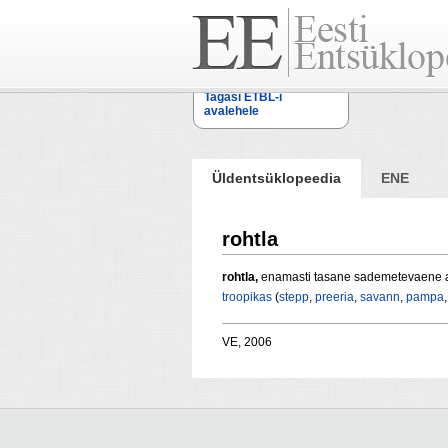
Tagasi ETBL-i
avalehele
Üldentsüklopeedia
ENE
rohtla
rohtla,
enamasti tasane sademetevaene 
troopikas
(
stepp
,
preeria
,
savann
,
pampa
VE, 2006