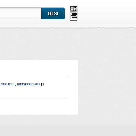
svöötmes
,
lähistroopikas
ja