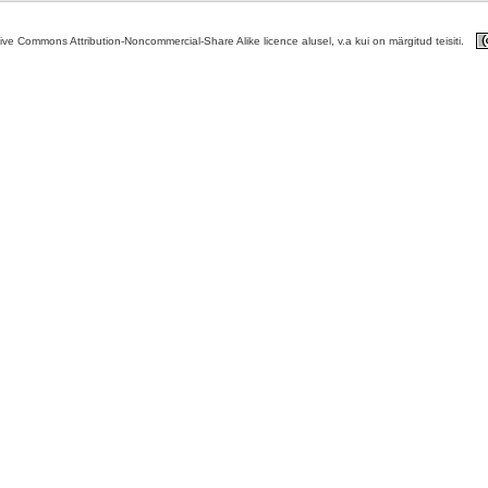
tive Commons Attribution-Noncommercial-Share Alike licence alusel, v.a kui on märgitud teisiti.