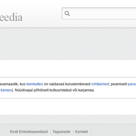
avamaastik, kus
taimkattes
on valdavad kuivalembesed
rohttaimed
; peamiselt
para
,
kampo
). Nüüdisajal põhiliselt kultuuristatud või karjamaa.
Eesti Entsüklopeediast
Tagasiside
Kontakt