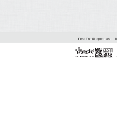
Eesti Entsüklopeediast
T