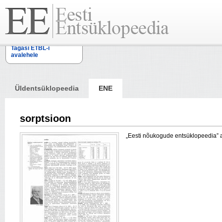
Tagasi ETBL-i
avalehele
Üldentsüklopeedia
ENE
sorptsioon
„Eesti nõukogude entsüklopeedia” arti