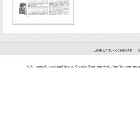
Eesti Entsüklopeediast
T
Kõik materjalid avaldatud litsentsi Creative Commons Attribution-Noncommercial-S