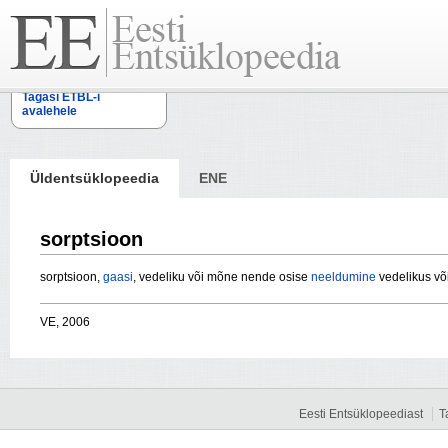
Tagasi ETBL-i
avalehele
Üldentsüklopeedia
ENE
sorptsioon
sorptsioon,
gaasi
, vedeliku või mõne nende osise
neeldumine
vedelikus võ
VE, 2006
Eesti Entsüklopeediast
T