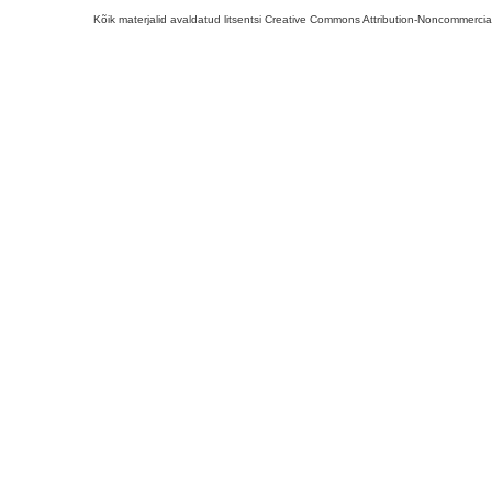
Kõik materjalid avaldatud litsentsi Creative Commons Attribution-Noncommercial-S