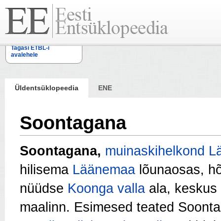
Tagasi ETBL-i
avalehele
Üldentsüklopeedia
ENE
Soontagana
Soontagana,
muinaskihelkond
L
hilisema
Läänemaa
lõunaosas, hõ
nüüdse
Koonga valla
ala, keskus
maalinn. Esimesed teated Soont