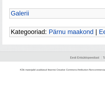
Galerii
Kategooriad:
Pärnu maakond
|
Ee
Eesti Entsüklopeediast
T
Kõik materjalid avaldatud litsentsi Creative Commons Attribution-Noncommercial-S