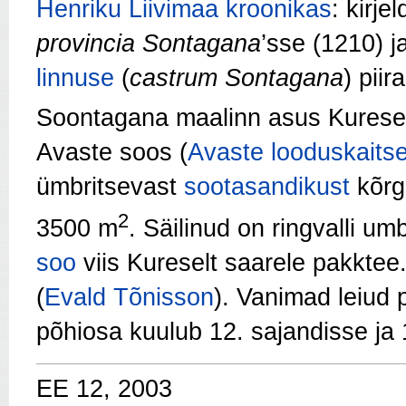
Henriku Liivimaa kroonikas
: kirje
provincia Sontagana
’sse (1210) 
linnuse
(
castrum Sontagana
) piir
Soontagana maalinn asus Kurese k
Avaste soos (
Avaste looduskaits
ümbritsevast
sootasandikust
kõrge
2
3500 m
. Säilinud on ringvalli u
soo
viis Kureselt saarele pakktee
(
Evald Tõnisson
). Vanimad leiud 
põhiosa kuulub 12. sajandisse ja 
EE 12, 2003