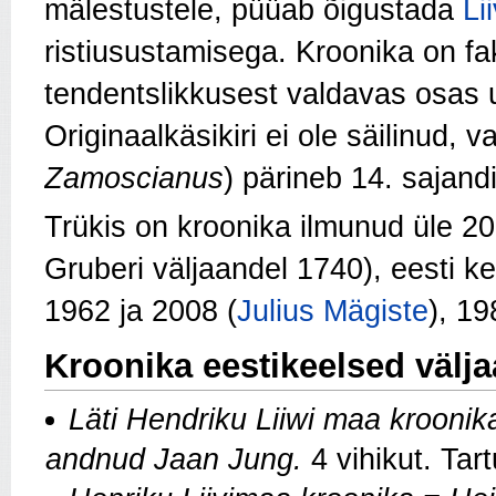
mälestustele, püüab õigustada
Li
ristiusustamisega. Kroonika on fa
tendentslikkusest valdavas osas 
Originaalkäsikiri ei ole säilinud, 
Zamoscianus
) pärineb 14. sajandi
Trükis on kroonika ilmunud üle 2
Gruberi väljaandel 1740), eesti k
1962 ja 2008 (
Julius Mägiste
), 19
Kroonika eestikeelsed välj
Läti Hendriku Liiwi maa kroonika
andnud Jaan Jung.
4 vihikut. Ta