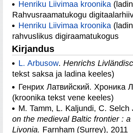
Henriku Liivimaa kroonika
(ladin
Rahvusraamatukogu digitaalarhii
Henriku Liivimaa kroonika
(ladin
rahvuslikus digiraamatukogus
Kirjandus
L. Arbusow
.
Henrichs Livländis
tekst saksa ja ladina keeles)
Генрих Латвийский. Хроника 
(kroonika tekst vene keeles)
M. Tamm, L. Kaljundi, C. Selch
on the medieval Baltic frontier : 
Livonia.
Farnham (Surrey), 2011