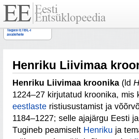
Tagasi ETBL-i
avalehele
Henriku Liivimaa kroo
Henriku Liivimaa kroonika
(ld
H
1224–27 kirjutatud kroonika, mis 
eestlaste
ristiusustamist ja võõrv
1184–1227; selle ajajärgu Eesti ja
Tugineb peamiselt
Henriku
ja tema