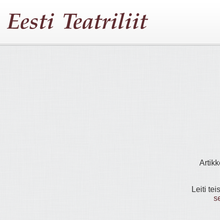
Artikk
Leiti tei
s