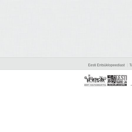
Eesti Entsüklopeediast
T