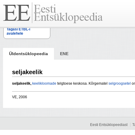
Tagasi ETBL-i
avalehele
Üldentsüklopeedia
ENE
seljakeelik
seljakeelik,
keelikloomade
telgtoese keskosa. Kõrgematel
selgroogsetel
on
VE, 2006
Eesti Entsüklopeediast
T