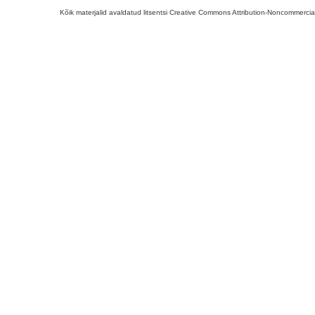
Kõik materjalid avaldatud litsentsi Creative Commons Attribution-Noncommercial-S