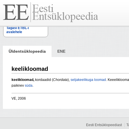
Tagasi ETBL-i
avalehele
Üldentsüklopeedia
ENE
keelikloomad
keelikloomad,
kordaadid (
Chordata
),
seljakeelikuga
loomad
. Keeeliklooma
paiknev
süda
.
VE, 2006
Eesti Entsüklopeediast
T