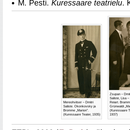
M. Pesti.
Kuressaare teatrielu
. 
Zsupan – Dmit
Saliste, Lisa 
Mereohvitser – Dmitri
Reiart. Bramme
Saliste. Okonkovsky ja
Grünwaldi „Ma
Bromme „Marion”.
(Kuressaare T
(Kuressaare Teater, 1935)
1937)