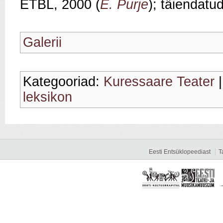
ETBL, 2000 (
E. Purje
); täiendatu
Galerii
Kategooriad:
Kuressaare Teater
leksikon
Eesti Entsüklopeediast
T