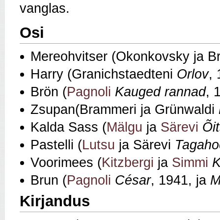
vanglas.
Osi
Mereohvitser (Okonkovsky ja
Harry (Granichstaedteni
Orlov
,
Brön (
Pagnoli
Kauged rannad
, 
Zsupan(Brammeri ja Grünwaldi
Kalda Sass (
Mälgu
ja
Särevi
Õi
Pastelli (
Lutsu
ja Särevi
Tagaho
Voorimees (
Kitzbergi
ja
Simmi
K
Brun (
Pagnoli
César
, 1941, ja
M
Kirjandus