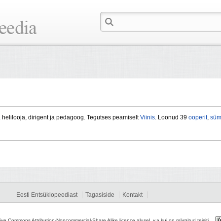
a
helilooja, dirigent ja pedagoog. Tegutses peamiselt
Viinis
. Loonud 39
ooperit
,
süm
Eesti Entsüklopeediast
Tagasiside
Kontakt
tive Commons Attribution-Noncommercial-Share Alike licence alusel, v.a kui on märgitud teisiti.