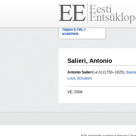
Tagasi ETBL-i
avalehele
Salieri, Antonio
Antonio Salieri
[-
e:r
i ] (1750–1825),
Itaali
Liszt
,
Schubert
.
VE, 2006
Kõik materjalid avaldatud litsentsi Crea