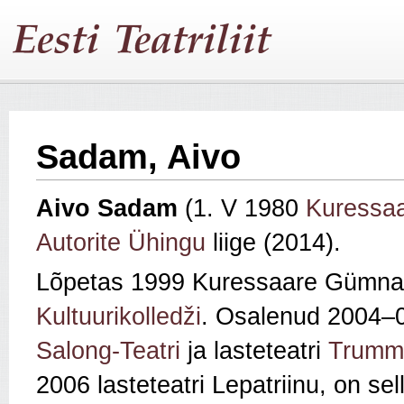
Sadam, Aivo
Aivo Sadam
(1. V 1980
Kuressa
Autorite Ühingu
liige (2014).
Lõpetas 1999 Kuressaare Gümna
Kultuurikolledži
. Osalenud 2004–0
Salong-Teatri
ja lasteteatri
Trumm
2006 lasteteatri Lepatriinu, on sell