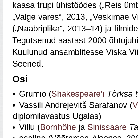
kaasa trupi ühistöödes („Reis üm
„Valge vares“, 2013, „Veskimäe Vil
(„Naabriplika“, 2013–14) ja filmi
Tegutsenud aastast 2000 õhtujuhi
Kuulunud ansamblitesse Viska Vii
Seened.
Osi
Grumio (
Shakespeare’i
Tõrksa t
Vassili Andrejevitš Sarafanov (
V
diplomilavastus Ugalas)
Villu (
Bornhöhe
ja
Sinissaare
Ta