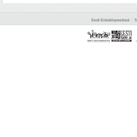
Eesti Entsüklopeediast
T