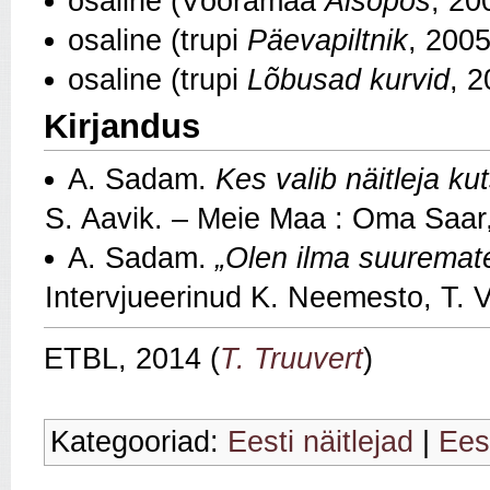
osaline (Võõramaa
Aisopos
, 20
osaline (trupi
Päevapiltnik
, 2005
osaline (trupi
Lõbusad kurvid
, 2
Kirjandus
A. Sadam.
Kes valib näitleja k
S. Aavik. – Meie Maa : Oma Saar,
A. Sadam.
„Olen ilma suuremate
Intervjueerinud K. Neemesto, T. Vi
ETBL, 2014 (
T. Truuvert
)
Kategooriad:
Eesti näitlejad
|
Eest