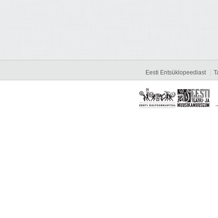
Eesti Entsüklopeediast
T