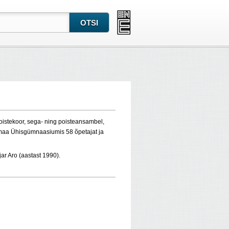
a poistekoor, sega- ning poisteansambel,
aremaa Ühisgümnaasiumis 58 õpetajat ja
ar Aro (aastast 1990).