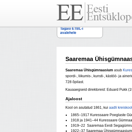
Tagasi ETBL-i
avalehele
Saaremaa Ühisgümnaa
Saaremaa Ühisgümnaasium
asub
Kure
spordi-, liikumis-, kunsti-, kästöö- ja ai
728 õpilast.
Kauaaegseid direktoreid: Eduard Pukk (19
Ajaloost
Kool on asutatud 1861, kui
aadli
kreiskoo
1865–1917 Kuressaare Poeglaste G
1918 ja 1941–44 Kuressaare Gümna
1919–22 Saaremaa Eesti Segagümn
1922–37 Saaremaa Ühisgümnaasium