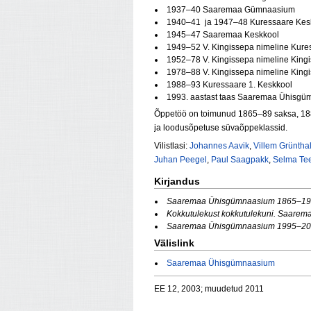
1937–40 Saaremaa Gümnaasium
1940–41 ja 1947–48 Kuressaare Kes
1945–47 Saaremaa Keskkool
1949–52 V. Kingissepa nimeline Kure
1952–78 V. Kingissepa nimeline King
1978–88 V. Kingissepa nimeline Kingi
1988–93 Kuressaare 1. Keskkool
1993. aastast taas Saaremaa Ühisg
Õppetöö on toimunud 1865–89 saksa, 1889–
ja loodusõpetuse süvaõppeklassid.
Vilistlasi:
Johannes Aavik
,
Villem Grüntha
Juhan Peegel
,
Paul Saagpakk
,
Selma Te
Kirjandus
Saaremaa Ühisgümnaasium 1865–1
Kokkutulekust kokkutulekuni. Saar
Saaremaa Ühisgümnaasium 1995–2
Välislink
Saaremaa Ühisgümnaasium
EE 12, 2003; muudetud 2011