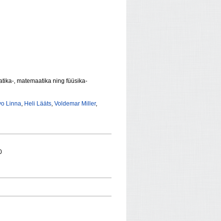
tika-, matemaatika ning füüsika-
vo Linna
,
Heli Lääts
,
Voldemar Miller
,
0