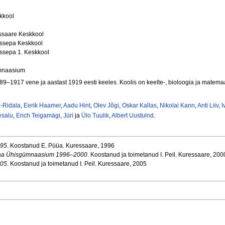
kkool
ssaare Keskkool
issepa Keskkool
ssepa 1. Keskkool
ümnaasium
1917 vene ja aastast 1919 eesti keeles. Koolis on keelte-, bioloogia ja matemaa
l-Ridala
,
Eerik Haamer
,
Aadu Hint
,
Olev Jõgi
,
Oskar Kallas
,
Nikolai Kann
,
Anti Liiv
,
I
esalu
,
Erich Teigamägi
,
Jüri
ja
Ülo Tuulik
,
Albert Uustulnd
.
995
. Koostanud E. Püüa. Kuressaare, 1996
emaa Ühisgümnaasium 1996–2000
. Koostanud ja toimetanud I. Peil. Kuressaare, 200
005
. Koostanud ja toimetanud I. Peil. Kuressaare, 2005