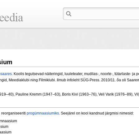
sium
ssaares
. Koolis tegutsevad näiteringid, luuleteater, mudilas-, noorte-, tütarlaste- j
neringid, Meediaklubi ning Filmiklubi. Ilmub infoleht SÜG-Press. 2010/11. õa oli Sa
19–40), Pauline Kremm (1947–63), Boris Kivi (1963–76), Veli Varik (1976–89), Vilj
l
reorganiseeriti
progümnaasiumiks
. Seejärel on kool kandnud järgmisi nimesid:
ümnaasium
asium
aasium