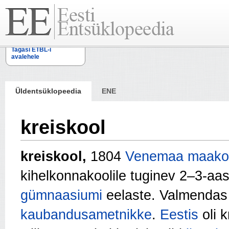
Tagasi ETBL-i
avalehele
Üldentsüklopeedia
ENE
kreiskool
kreiskool,
1804
Venemaa
maakon
kihelkonnakoolile tuginev 2–3-aa
gümnaasiumi
eelaste. Valmendas 
kaubandusametnikke
.
Eestis
oli k