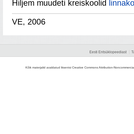
Hiljem muudeti kreiskoolid
linnak
VE, 2006
Eesti Entsüklopeediast
T
Kõik materjalid avaldatud litsentsi Creative Commons Attribution-Noncommercial-S