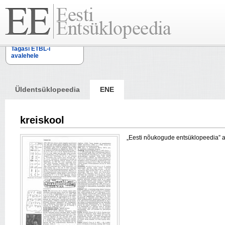
Tagasi ETBL-i
avalehele
Üldentsüklopeedia
ENE
kreiskool
„Eesti nõukogude entsüklopeedia” arti