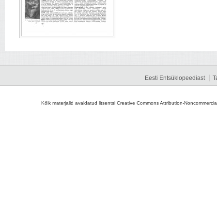
Eesti Entsüklopeediast
T
Kõik materjalid avaldatud litsentsi Creative Commons Attribution-Noncommercial-S