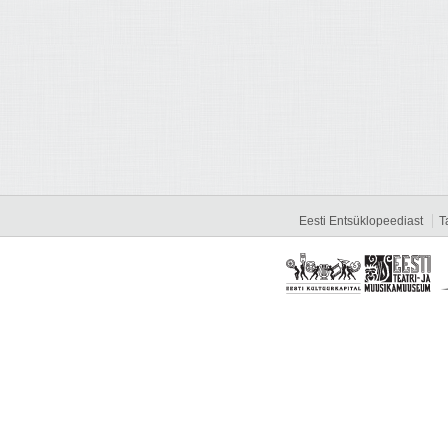
Eesti Entsüklopeediast
T