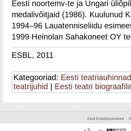
Eesti noortemv-te ja Ungari üliõp
medalivõitjaid (1986). Kuulunud K
1994–96 Lauatenniseliidu esimees,
1999 Heinolan Sahakoneet OY teg
ESBL, 2011
Kategooriad:
Eesti teatriauhinnad
teatrijuhid
|
Eesti teatri biograafil
Eesti Entsüklopeediast
T