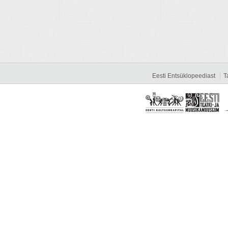
Eesti Entsüklopeediast
T