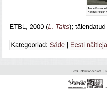
Proua Kurvits – 
Hannes Kelder. V
ETBL, 2000 (
L. Talts
); täiendatu
Kategooriad:
Säde
|
Eesti näitlej
Eesti Entsüklopeediast
T