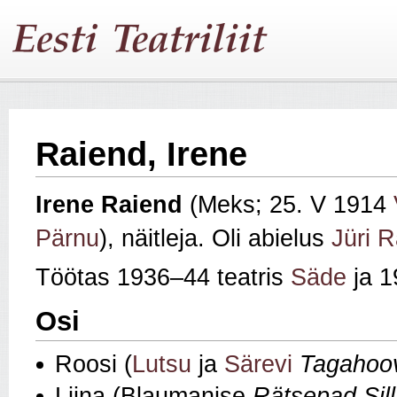
Raiend, Irene
Irene Raiend
(Meks; 25. V 1914
Pärnu
), näitleja. Oli abielus
Jüri 
Töötas 1936–44 teatris
Säde
ja 
Osi
Roosi (
Lutsu
ja
Särevi
Tagahoo
Liina (Blaumanise
Rätsepad Sill