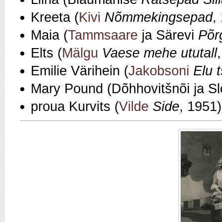
Kreeta (
Kivi
Nõmmekingsepad
,
Maia (
Tammsaare
ja Särevi
Põr
Elts (
Mälgu
Vaese mehe ututall
Emilie Värihein (
Jakobsoni
Elu t
Mary Pound (Dõhhovitšnõi ja S
proua Kurvits (
Vilde
Side
, 1951)