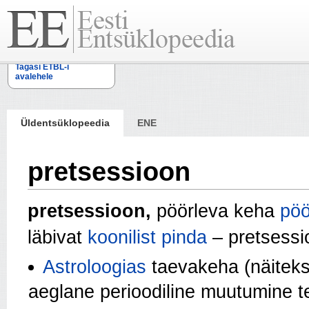
Tagasi ETBL-i
avalehele
Üldentsüklopeedia
ENE
pretsessioon
pretsessioon,
pöörleva keha
pöö
läbivat
koonilist pinda
– pretsessio
Astroloogias
taevakeha (näitek
aeglane perioodiline muutumine 