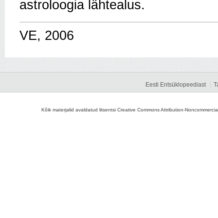
astroloogia lähtealus.
VE, 2006
Eesti Entsüklopeediast
T
Kõik materjalid avaldatud litsentsi Creative Commons Attribution-Noncommercial-S