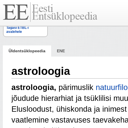
Tagasi ETBL-i
avalehele
Üldentsüklopeedia
ENE
astroloogia
astroloogia,
pärimuslik
natuurfilo
jõudude hierarhiat ja tsüklilisi m
Elusloodust, ühiskonda ja inimest
vaatlemine vastavuses taevakeha