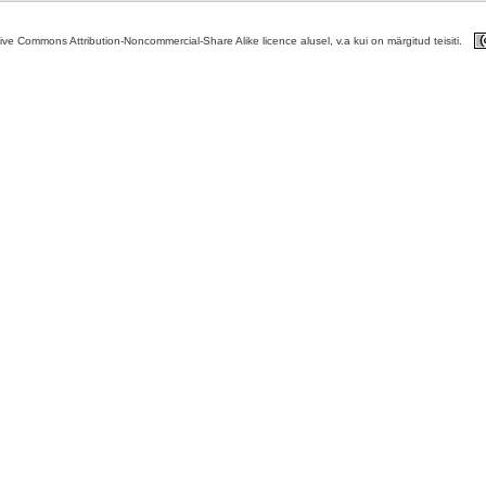
tive Commons Attribution-Noncommercial-Share Alike licence alusel, v.a kui on märgitud teisiti.