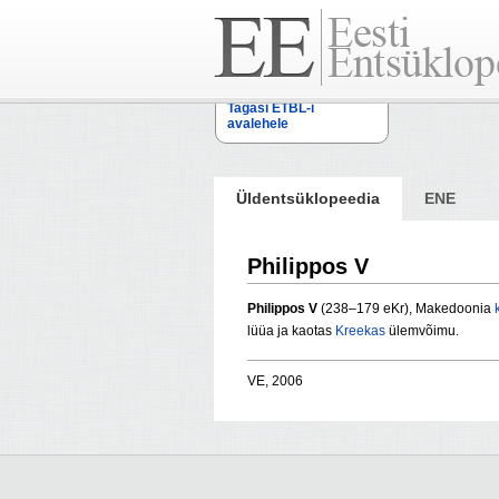
Tagasi ETBL-i
avalehele
Üldentsüklopeedia
ENE
Philippos V
Philippos V
(238–179 eKr),
Makedoonia
lüüa ja kaotas
Kreekas
ülemvõimu.
VE, 2006