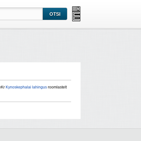
 eKr
Kynoskephalai lahingus
roomlastelt