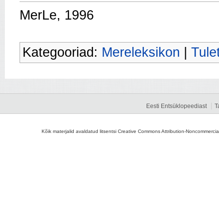
MerLe, 1996
Kategooriad:
Mereleksikon
|
Tule
Eesti Entsüklopeediast
T
Kõik materjalid avaldatud litsentsi Creative Commons Attribution-Noncommercial-S