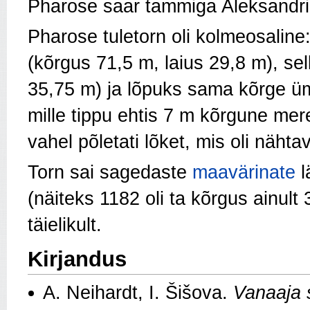
Pharose saar tammiga Aleksandri
Pharose tuletorn oli kolmeosaline
(kõrgus 71,5 m, laius 29,8 m), s
35,75 m) ja lõpuks sama kõrge 
mille tippu ehtis 7 m kõrgune me
vahel põletati lõket, mis oli näht
Torn sai sagedaste
maavärinate
l
(näiteks 1182 oli ta kõrgus ainult
täielikult.
Kirjandus
A. Neihardt, I. Šišova.
Vanaaja 