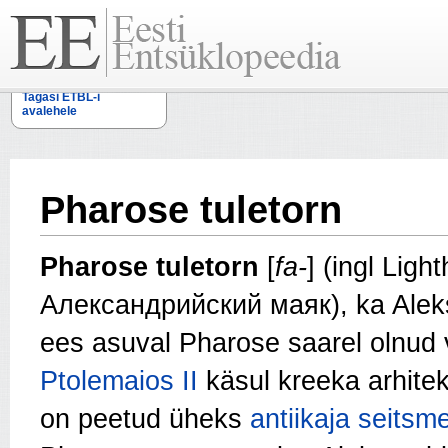
Tagasi ETBL-i
avalehele
Pharose tuletorn
Pharose tuletorn
[
fa-
] (ingl Ligh
Александрийский маяк), ka Aleks
ees asuval Pharose saarel olnud
Ptolemaios II
käsul kreeka arhitek
on peetud üheks
antiikaja
seitsm