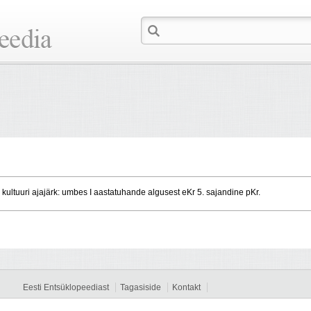
ultuuri ajajärk: umbes I aastatuhande algusest eKr 5. sajandine pKr.
Eesti Entsüklopeediast
Tagasiside
Kontakt