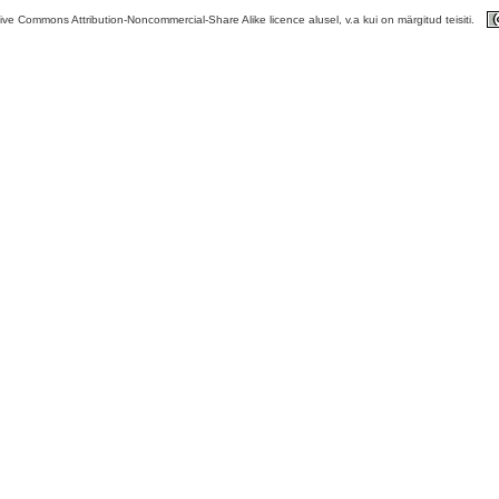
tive Commons Attribution-Noncommercial-Share Alike licence alusel, v.a kui on märgitud teisiti.