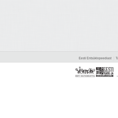
Eesti Entsüklopeediast
T