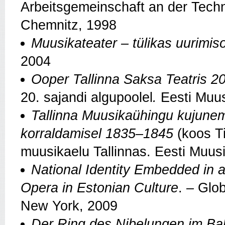
Arbeitsgemeinschaft an der Techn
Chemnitz, 1998
Muusikateater – tülikas uurimis
2004
Ooper Tallinna Saksa Teatris 20
20. sajandi algupoolel
.
Eesti Muus
Tallinna Muusikaühingu kujunem
korraldamisel 1835–1845
(koos T
muusikaelu Tallinnas. Eesti Muus
National Identity Embedded in a
Opera in Estonian Culture
.
–
Glob
New York, 2009
Der Ring des Nibelungen im Ba