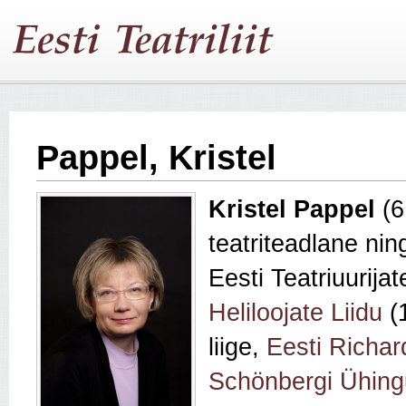
Pappel, Kristel
Kristel Pappel
(
teatriteadlane ni
Eesti Teatriuurija
Heliloojate Liidu
(1
liige,
Eesti Richa
Schönbergi Ühing