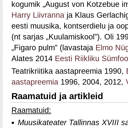
kogumik „August von Kotzebue im
Harry Liivranna
ja Klaus Gerlachiga
eesti muusika, kontserdielu ja oop
(nt sarjas „Kuulamiskool”). Oli 1
„Figaro pulm” (lavastaja
Elmo Nü
Alates 2014
Eesti Riikliku Sümfoo
Teatrikriitika aastapreemia 1990,
aastapreemia
1996, 2004, 2012,
Raamatuid ja artikleid
Raamatuid:
Muusikateater Tallinnas XVIII s