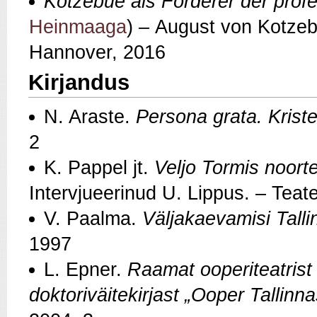
Kotzebue als Förderer der prof
Heinmaaga
)
–
August von Kotzeb
Hannover, 2016
Kirjandus
N. Araste.
Persona grata. Krist
2
K. Pappel jt.
Veljo Tormis noorte
Intervjueerinud U. Lippus. – Teat
V. Paalma.
Väljakaevamisi Tallin
1997
L. Epner.
Raamat ooperiteatrist 
doktoriväitekirjast „Ooper Tallinna