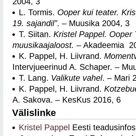
2004, 3
L. Tormis.
Ooper kui teater. Kri
19. sajandil”
. – Muusika 2004, 3
T. Siitan.
Kristel Pappel. Ooper T
muusikaajaloost.
– Akadeemia 20
K. Pappel, H. Liivrand.
Momentvõ
Intervjueerinud A. Schaper. – Mu
T. Lang.
Valikute vahel
. – Mari 
K. Pappel, H. Liivrand.
Kotzebue
A. Sakova. – KesKus 2016, 6
Välislinke
Kristel Pappel
Eesti teadusinfo