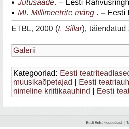
Jutusaade
. – Eesti Rahvusringh
MI. Millimeetrite mäng
.
– Eesti
ETBL, 2000 (
I. Sillar
), täiendatud
Galerii
Kategooriad:
Eesti teatriteadlase
muusikaõpetajad
|
Eesti teatriau
nimeline kriitikaauhind
|
Eesti teat
Eesti Entsüklopeediast
T