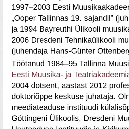
1997–2003 Eesti Muusikaakadeemia
„Ooper Tallinnas 19. sajandil” (j
ja 1994 Bayreuthi Ülikooli muusika
2006 Dresdeni Tehnikaülikooli muu
(juhendaja Hans-Günter Ottenbe
Töötanud 1984–95 Tallinna Muusik
Eesti Muusika- ja Teatriakadeemi
2004 dotsent, aastast 2012 profe
doktoriõppe keskuse juhataja. Olnud
meediateaduse instituudi külalis
Göttingeni Ülikoolis, Dresdeni M