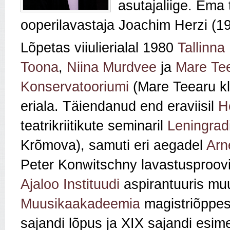
asutajaliige. Ema 
ooperilavastaja Joachim Herzi (1
Lõpetas viiulierialal 1980
Tallinna
Toona
,
Niina Murdvee
ja
Mare Te
Konservatooriumi
(Mare Teearu k
eriala. Täiendanud end eraviisil
H
teatrikriitikute seminaril
Leningrad
Krõmova), samuti eri aegadel
Arn
Peter Konwitschny lavastusproov
Ajaloo Instituudi
aspirantuuris mu
Muusikaakadeemia
magistriõppes 
sajandi lõpus ja XIX sajandi esim