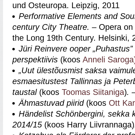
und Osteuropa. Leipzig, 2011
Performative Elements and Sou
century City Theatre.
–
Opera on 
the Long 19th Century. Helsinki,
Jüri Reinvere ooper „Puhastus” k
perspektiivis
(koos
Anneli Saroga
„Uut ülestõusmist saksa vaimule
esmaesitustest Tallinnas ja Peter
taustal
(koos
Toomas Siitaniga
)
. 
Ähmastuvad piirid
(koos
Ott Kar
Händelist Schönbergini, sekka ka
2014/15
(koos Harry Liivrannaga)