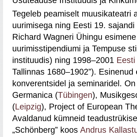
Usuteaduse Instituudis ja Kirikum
Tegeleb peamiselt muusikateatri aj
uurimisega ning Eesti 19. sajandi
Richard Wagneri Ühingu esimene 
uurimisstipendiumi ja Tempuse st
instituudis) ning 1998–2001
Eesti
Tallinnas 1680–1902”). Esinenud 
konverentsidel ja seminaridel. O
Germanica (
Tübingen
), Musikges
(
Leipzig
), Project of European Th
Avaldanud kümneid teadustrükisei
„Schönberg” koos
Andrus Kallast