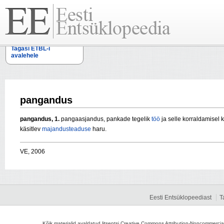
Tagasi ETBL-i
avalehele
pangandus
pangandus,
1.
pangaasjandus, pankade tegelik
töö
ja selle korraldamisel
käsitlev
majandusteaduse
haru.
VE, 2006
Eesti Entsüklopeediast
T
Kõik materjalid avaldatud litsentsi Creative Commons Attribution-Noncommercial-S