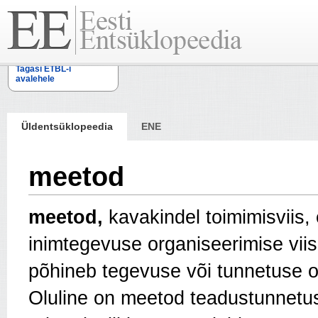
Tagasi ETBL-i
avalehele
Üldentsüklopeedia
ENE
meetod
meetod,
kavakindel toimimisviis,
inimtegevuse organiseerimise viis
põhineb tegevuse või tunnetuse o
Oluline on meetod teadustunnetuses