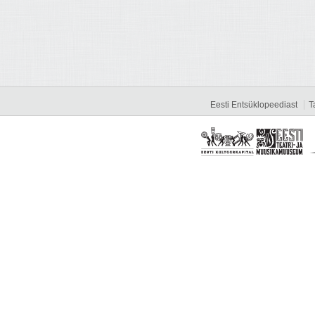
Eesti Entsüklopeediast
T