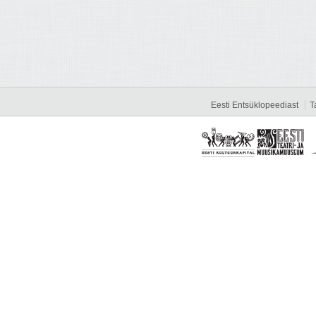
Eesti Entsüklopeediast
T