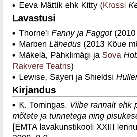
Eeva Mättik ehk Kitty (
Krossi
Ke
Lavastusi
Thorne’i
Fanny ja Faggot
(201
Marberi
Lähedus
(2013 Kõue mõ
Mäkelä, Pähklimägi ja
Sova
Hob
Rakvere Teatris
)
Lewise, Sayeri ja Shieldsi
Hulle
Kirjandus
K. Tomingas.
Viibe rannalt ehk 
mõtete ja tunnetega ning pisukes
[EMTA lavakunstikooli XXIII lennu 