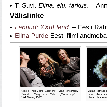
T. Suvi.
Elina, elu, tarkus
. – An
Välislinke
Lennud: XXIII lend
. – Eesti Rah
Elina Purde
Eesti filmi andmeba
Acaste – Ago Soots, Célimène – Elina Pähklimägi,
Emma Rothner eh
Clitandre – Margo Teder. Molière’i „Misantroop”.
Leike – Andres M
(VAT Teater, 2008)
põhjatuule vastu