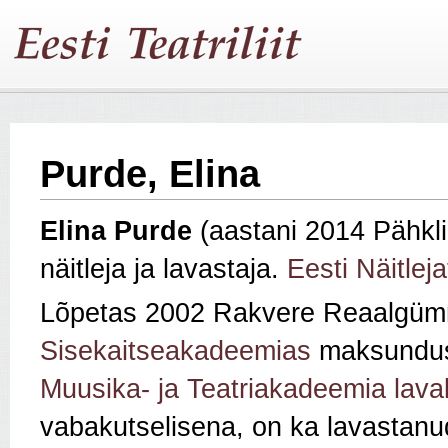
Purde, Elina
Elina Purde
(aastani 2014 Pähkli
näitleja ja lavastaja.
Eesti Näitleja
Lõpetas 2002 Rakvere Reaalgüm
Sisekaitseakadeemias
maksundus
Muusika- ja Teatriakadeemia lava
vabakutselisena, on ka lavastan