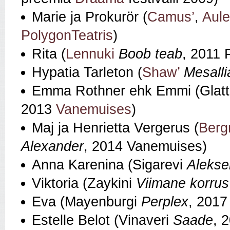
Marie ja Prokurör (
Camus’
,
Aule
PolygonTeatris
)
Rita (
Lennuki
Boob teab
, 2011 
Hypatia Tarleton (
Shaw’
Mesall
Emma Rothner ehk Emmi (Glatt
2013
Vanemuises
)
Maj ja Henrietta Vergerus (
Berg
Alexander
, 2014 Vanemuises)
Anna Karenina (Sigarevi
Alekse
Viktoria (Zaykini
Viimane korrus
Eva (Mayenburgi
Perplex
, 2017
Estelle Belot (Vinaveri
Saade
, 