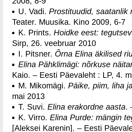
2008, 8-9
U. Vadi.
Prostituudid, saatanlik
Teater. Muusika. Kino 2009, 6-7
K. Prints.
Hoidke eest: tegutsev
Sirp, 26. veebruar 2010
I. Pitsner.
Õrna Elina äkilised ri
Elina Pähklimägi: nõrkuse näita
Kaio. – Eesti Päevaleht : LP, 4. 
M. Mikomägi.
Päike, piim, liha 
mai 2013
T. Suvi.
Elina erakordne aasta
.
K. Virro.
Elina Purde: mängin te
[Aleksei Karenin]. – Eesti Päevaleh