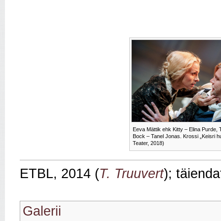
Eeva Mättik ehk Kitty – Elina Purde,
Bock – Tanel Jonas. Krossi „Keisri h
Teater, 2018)
ETBL, 2014 (
T. Truuvert
); täiend
Galerii