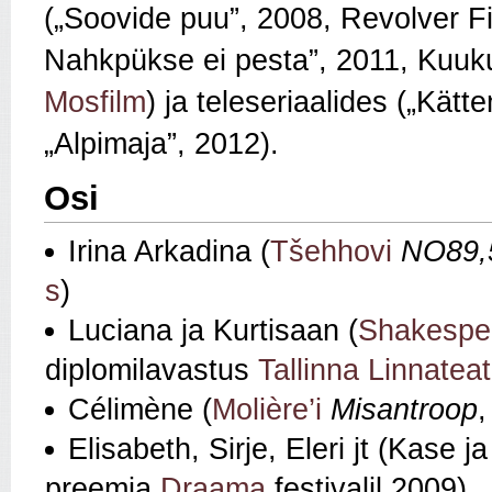
(„Soovide puu
”
, 2008, Revolver F
Nahkpükse ei pesta
”
, 2011, Kuuku
Mosfilm
) ja
teleseriaalides („Kät
„Alpimaja”, 2012)
.
Osi
Irina Arkadina (
Tšehhovi
NO89,
s
)
Luciana ja Kurtisaan (
Shakespea
diplomilavastus
Tallinna Linnateat
Célimène (
Molière’i
Misantroop
Elisabeth, Sirje, Eleri jt (Kase j
preemia
Draama
festivalil 2009)