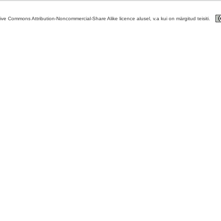
tive Commons Attribution-Noncommercial-Share Alike licence alusel, v.a kui on märgitud teisiti.