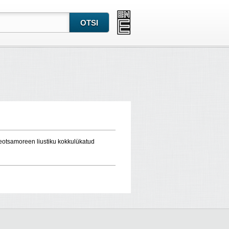
veotsamoreen liustiku kokkulükatud