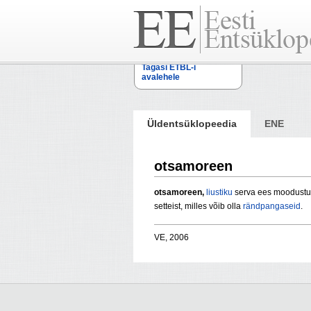
Tagasi ETBL-i
avalehele
Üldentsüklopeedia
ENE
otsamoreen
otsamoreen,
liustiku
serva ees moodustun
setteist, milles võib olla
rändpangaseid
.
VE, 2006