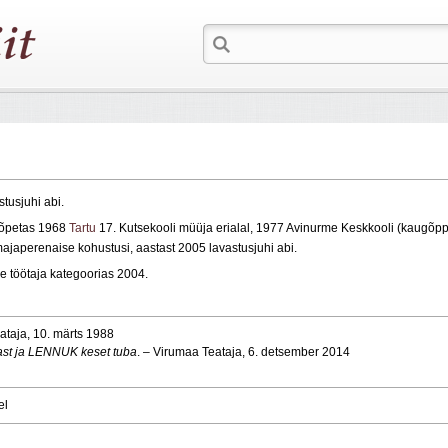
astusjuhi abi.
 lõpetas 1968
Tartu
17. Kutsekooli müüja erialal, 1977 Avinurme Keskkooli (kaugõp
majaperenaise kohustusi, aastast 2005 lavastusjuhi abi.
se töötaja kategoorias 2004.
ataja, 10. märts 1988
gast ja LENNUK keset tuba
. – Virumaa Teataja, 6. detsember 2014
el