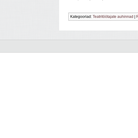
Kategooriad:
Teatritöötajate auhinnad
|
R