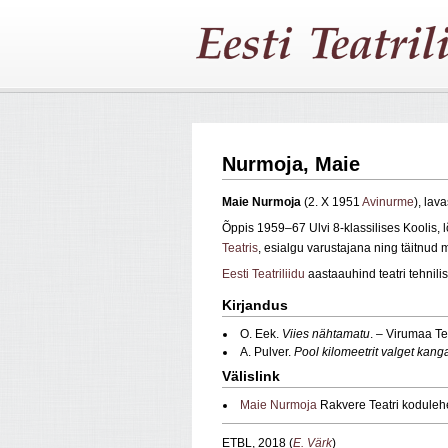
Nurmoja, Maie
Maie Nurmoja
(2. X 1951
Avinurme
), lav
Õppis 1959–67 Ulvi 8-klassilises Koolis,
Teatris
, esialgu varustajana ning täitnud 
Eesti Teatriliidu
aastaauhind teatri tehnili
Kirjandus
O. Eek.
Viies nähtamatu
. – Virumaa Te
A. Pulver.
Pool kilomeetrit valget kan
Välislink
Maie Nurmoja
Rakvere Teatri koduleh
ETBL, 2018 (
E. Värk
)