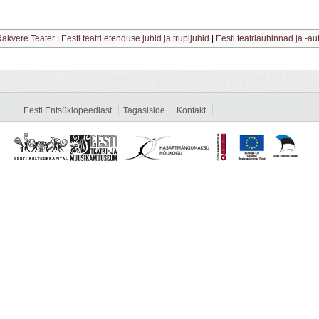
akvere Teater
|
Eesti teatri etenduse juhid ja trupijuhid
|
Eesti teatriauhinnad ja -a
Eesti Entsüklopeediast
Tagasiside
Kontakt