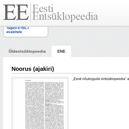
Tagasi ETBL-i
avalehele
Üldentsüklopeedia
ENE
Noorus (ajakiri)
„Eesti nõukogude entsüklopeedia” arti